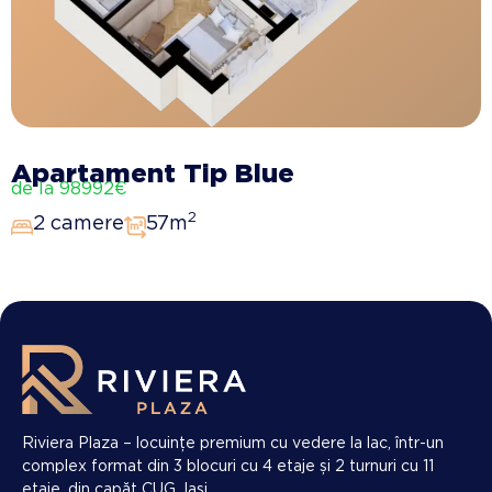
Apartament Tip Blue
de la 98992€
2
2 camere
57m
Riviera Plaza – locuințe premium cu vedere la lac, într-un
complex format din 3 blocuri cu 4 etaje și 2 turnuri cu 11
etaje, din capăt CUG, Iași.