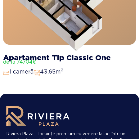
Apartament Tip Classic One
de la 74704€
2
1 cameră
43.65m
Riviera Plaza – locuințe premium cu vedere la lac, într-un