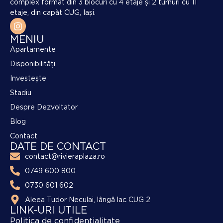
complex format din 3 blocuri cu 4 etaje și 2 turnuri cu 11
etaje, din capăt CUG, Iași.
MENIU
Apartamente
Disponibilități
Investește
Stadiu
Despre Dezvoltator
Blog
Contact
DATE DE CONTACT
contact@rivieraplaza.ro
0749 600 800
0730 601 602
Aleea Tudor Neculai, lângă lac CUG 2
LINK-URI UTILE
Politica de confidențialitate