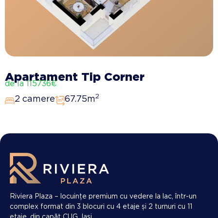
Apartament Tip Corner
de la 115736€
2
2 camere
67.75m
Riviera Plaza – locuințe premium cu vedere la lac, într-un
complex format din 3 blocuri cu 4 etaje și 2 turnuri cu 11
etaje, din capăt CUG, Iași.