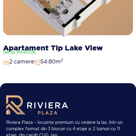
Apartament Tip Lake View
de la 94400€
2
2 camere
54.80m
Riviera Plaza – locuințe premium cu vedere la lac, într-un
complex format din 3 blocuri cu 4 etaje și 2 turnuri cu 11
etaje, din capăt CUG, Iași.