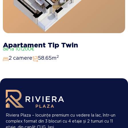
Apartament Tip Twin
de la 101200€
2
2 camere
58.65m
Riviera Plaza – locuințe premium cu vedere la lac, într-un
complex format din 3 blocuri cu 4 etaje și 2 turnuri cu 11
etaje, din capăt CUG, Iași.