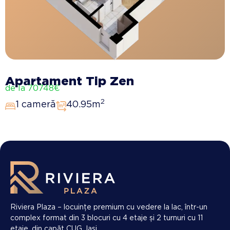
Apartament Tip Zen
de la 70748€
2
1 cameră
40.95m
Riviera Plaza – locuințe premium cu vedere la lac, într-un
complex format din 3 blocuri cu 4 etaje și 2 turnuri cu 11
etaje, din capăt CUG, Iași.